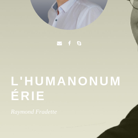
L'HUMANONUM
ÉRIE
Raymond Fradette