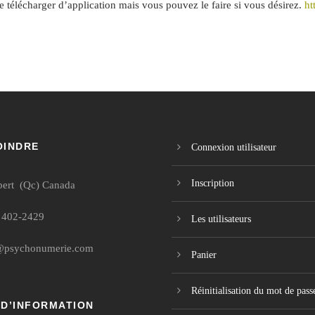
 télécharger d’application mais vous pouvez le faire si vous désirez.
ht
OINDRE
Connexion utilisateur
Inscription
bert (Qc) Canada
 402-2429
Les utilisateurs
@psychonumerie.com
Panier
Réinitialisation du mot de pass
 D’INFORMATION