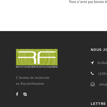
Vous n’avez pas besoin de
NOUS J
St-Hu
(438)
L’Institut de recherche
en PsychoNumérie
info
LETTRE