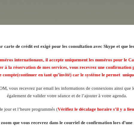
 carte de crédit est exigé pour les consultation avec Skype et que l
uméros internationaux, il accepte uniquement les numéros pour le C
 à la réservation de mes services, vous recevrez une confirmation 
e compte(continuer en tant qu’invité) car le système le permet uni
OM, vous recevrez par email les informations de connexions ainsi que le 
également de valider votre séance et de l’ajouter à votre agenda.
le jour et l’heure programmés (
Vérifiez le décalage horaire s’il y a lieu
n zoom que vous recevrez dans le courriel de confirmation lors d’un