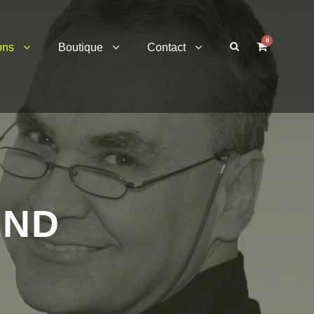
0
ons
Boutique
Contact
OND