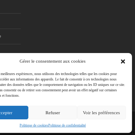
e
Gérer le consentement aux cookies
s meilleures expériences, nous utilisons des technologies telles que les cookies pour
accéder aux informations des appareils. Le fait de consentir à ces technologies nous
raiter des données telles que le comportement de navigation ou les ID uniques sur ce site.
pas consentir ou de retirer son consentement peut avoir un effet négatif sur certaines
s et fonctions.
cepter
Refuser
Voir les préférences
ight 2018, HumanoNumérie. Tous droits réservés.
Politique de cookies
Politique de confidentialité