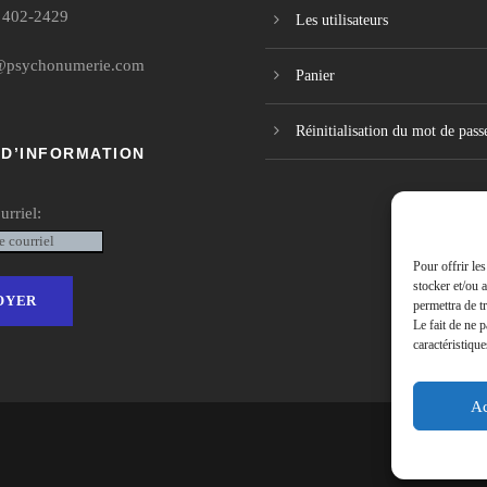
 402-2429
Les utilisateurs
@psychonumerie.com
Panier
Réinitialisation du mot de pass
 D’INFORMATION
urriel:
Pour offrir le
stocker et/ou 
permettra de t
Le fait de ne 
caractéristique
Ac
Copyr