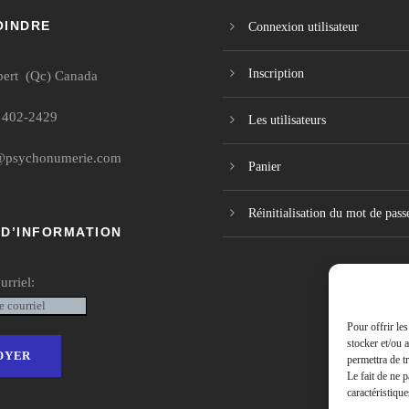
OINDRE
Connexion utilisateur
Inscription
bert (Qc) Canada
 402-2429
Les utilisateurs
@psychonumerie.com
Panier
Réinitialisation du mot de pass
 D’INFORMATION
urriel:
Pour offrir le
stocker et/ou 
permettra de t
Le fait de ne 
caractéristique