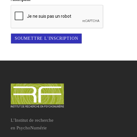
L’Institut de recherche
en PsychoNumérie