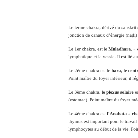
Le terme chakra, dérivé du sanskrit 
jonction de canaux d’énergie (nāḍī) 
Le 1er chakra, est le
Muladhara
, «
lymphatique et la vessie. Il est lié 
Le 2ème chakra est le
hara, le cent
Point maître du foyer inférieur, il rég
Le 3ème chakra,
le plexus solaire
es
(estomac). Point maître du foyer mé
Le 4ème chakra est
l’Anahata
«
ch
thymus est important pour le travail
lymphocytes au début de la vie. Poin