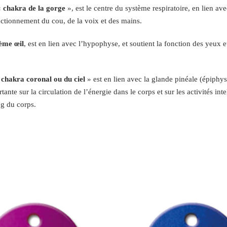
n
«
chakra de la gorge
», est le centre du système respiratoire, en lien a
d
onctionnement du cou, de la voix et des mains.
3
ième œil
, est en lien avec l’hypophyse, et soutient la fonction des yeux e
,
6
c
«
chakra coronal ou du ciel
» est en lien avec la glande pinéale (épiphyse
m
tante sur la circulation de l’énergie dans le corps et sur les activités inte
g du corps.