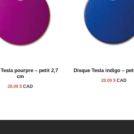
Tesla pourpre – petit 2,7
Disque Tesla indigo – pet
cm
28.09
$
CAD
28.09
$
CAD