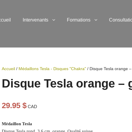
cueil
Intervenants
Formations
Consultati
Accueil
/
Médaillons Tesla - Disques "Chakra"
/ Disque Tesla orange –
Disque Tesla orange – 
29.95
$
CAD
Médaillon Tesla
Disque Tesla rond, 3,6 cm, orange. Qualité suisse.