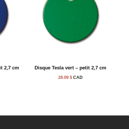
it 2,7 cm
Disque Tesla vert – petit 2,7 cm
28.09
$
CAD