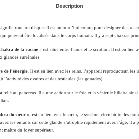
q
Description
u
e
T
signifie roue ou disque. Il est aujourd’hui connu pour désigner des « cen
e
qui peuvent être localisés dans le corps humain. Il y a sept chakras pri
s
chakra de la racine
» est situé entre l’anus et le scrotum. Il est en lien
l
aux glandes surrénales.
a
o
re de l’énergie
. Il est en lien avec les reins, l’appareil reproducteur, les
r
it l’activité des ovaires et des testicules (les gonades).
a
n
t relié au pancréas. Il a une action sur le foie et la vésicule biliaire ains
g
dian.
e
-
akra du cœur
», est en lien avec le cœur, le système circulatoire les po
g
 avec les enfants car cette glande s’atrophie rapidement avec l’âge, il a 
r
t maître du foyer supérieur.
a