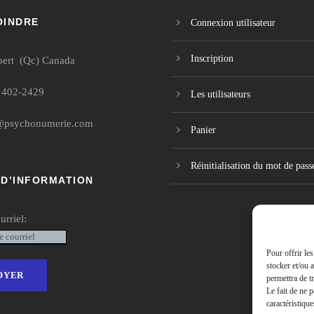
OINDRE
Connexion utilisateur
Inscription
bert (Qc) Canada
 402-2429
Les utilisateurs
@psychonumerie.com
Panier
Réinitialisation du mot de pass
 D’INFORMATION
urriel:
Pour offrir le
stocker et/ou 
permettra de t
Le fait de ne 
caractéristique