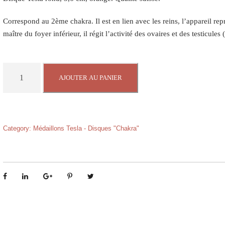
Correspond au 2ème chakra. Il est en lien avec les reins, l’appareil rep
maître du foyer inférieur, il régit l’activité des ovaires et des testicules
q
AJOUTER AU PANIER
u
a
n
t
Category:
Médaillons Tesla - Disques "Chakra"
i
t
é
d
e
D
i
s