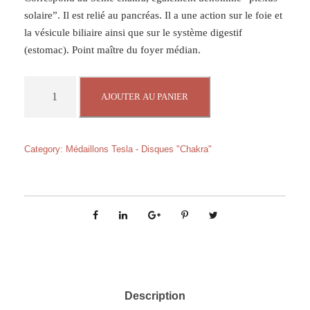
solaire”. Il est relié au pancréas. Il a une action sur le foie et
la vésicule biliaire ainsi que sur le système digestif
(estomac). Point maître du foyer médian.
q
AJOUTER AU PANIER
u
a
n
Category:
Médaillons Tesla - Disques "Chakra"
t
i
t
é
d
e
D
i
s
Description
q