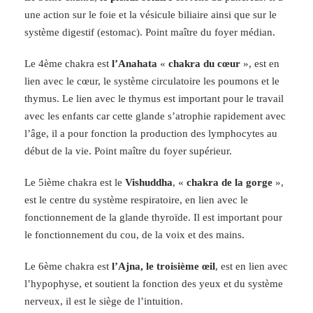
une action sur le foie et la vésicule biliaire ainsi que sur le
,
système digestif (estomac). Point maître du foyer médian.
6
c
Le 4ème chakra est
l’Anahata
«
chakra du cœur
», est en
m
lien avec le cœur, le système circulatoire les poumons et le
thymus. Le lien avec le thymus est important pour le travail
avec les enfants car cette glande s’atrophie rapidement avec
l’âge, il a pour fonction la production des lymphocytes au
début de la vie. Point maître du foyer supérieur.
Le 5ième chakra est le
Vishuddha
, «
chakra de la gorge
»,
est le centre du système respiratoire, en lien avec le
fonctionnement de la glande thyroïde. Il est important pour
le fonctionnement du cou, de la voix et des mains.
Le 6ème chakra est
l’Ajna, le troisième œil
, est en lien avec
l’hypophyse, et soutient la fonction des yeux et du système
nerveux, il est le siège de l’intuition.