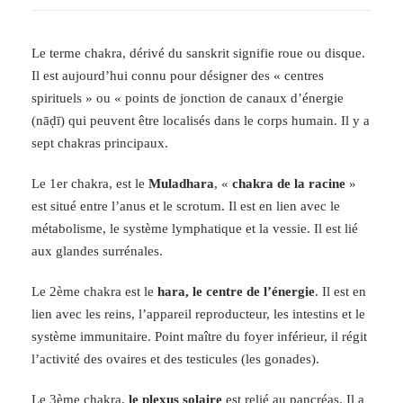
u
e
Le terme chakra, dérivé du sanskrit signifie roue ou disque.
T
Il est aujourd’hui connu pour désigner des « centres
e
spirituels » ou « points de jonction de canaux d’énergie
s
(nāḍī) qui peuvent être localisés dans le corps humain. Il y a
l
sept chakras principaux.
a
D
Le 1er chakra, est le
Muladhara
, «
chakra de la racine
»
o
est situé entre l’anus et le scrotum. Il est en lien avec le
r
métabolisme, le système lymphatique et la vessie. Il est lié
é
aux glandes surrénales.
-
g
Le 2ème chakra est le
hara, le centre de l’énergie
. Il est en
r
lien avec les reins, l’appareil reproducteur, les intestins et le
a
système immunitaire. Point maître du foyer inférieur, il régit
n
l’activité des ovaires et des testicules (les gonades).
d
Le 3ème chakra,
le plexus solaire
est relié au pancréas. Il a
3